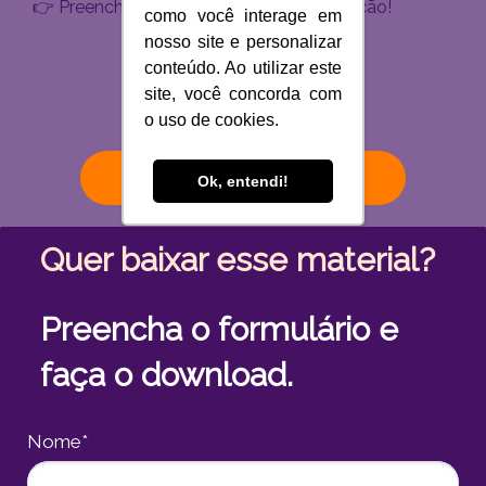
👉 Preencha o formulário e baixe sua edição!
como você interage em
nosso site e personalizar
conteúdo. Ao utilizar este
site, você concorda com
o uso de cookies.
Baixar Newsletter
Ok, entendi!
Quer baixar esse material?
Preencha o formulário e
faça o download.
Nome*